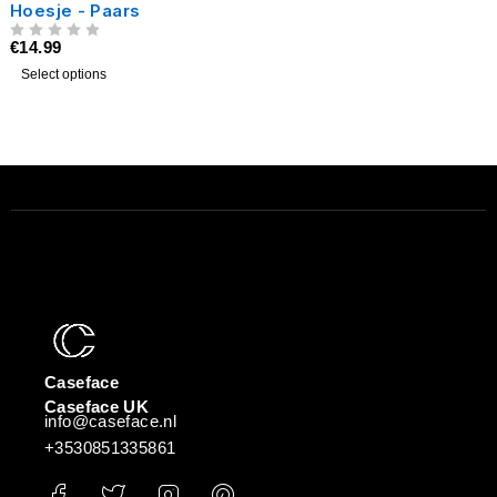
Hoesje - Paars
€
14.99
UIT 5
Select options
Caseface
Caseface UK
info@caseface.nl
+3530851335861