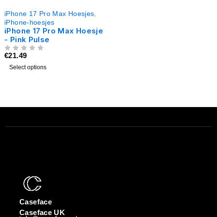
iPhone 17 Pro Max Hoesjes
,
iPhone-hoesjes
iPhone 17 Pro Max Hoesje
- Pink Pulse
€
21.49
UIT 5
Select options
Caseface
Caseface UK