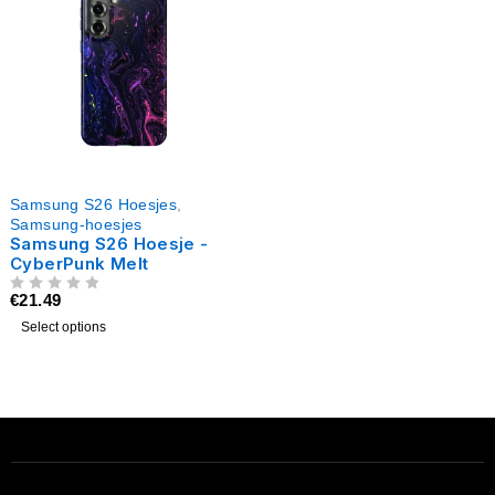
Samsung S26 Hoesjes
,
Samsung-hoesjes
Samsung S26 Hoesje -
CyberPunk Melt
€
21.49
UIT 5
Select options