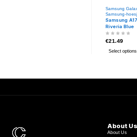
Samsung Galax
Samsung-hoes
Samsung A17
Riveria Blue
UIT 5
€
21.49
Select options
About U
About Us