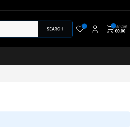
0
0
My Cart
€
0.00