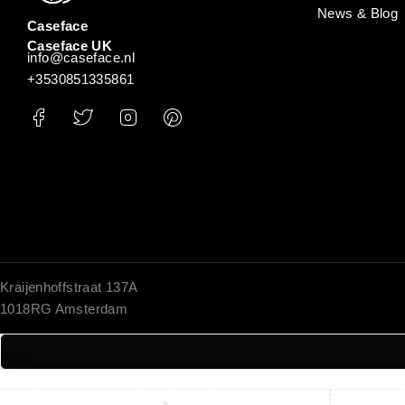
News & Blog
Caseface
Caseface UK
info@caseface.nl
+3530851335861
Kraijenhoffstraat 137A
1018RG Amsterdam