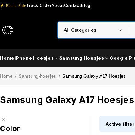
Track Order
About
Contact
Blog
Flash Sale
Home
iPhone Hoesjes
Samsung Hoesjes
Google Pi
Home
/
Samsung-hoesjes
/
Samsung Galaxy A17 Hoesjes
Samsung Galaxy A17 Hoesjes
Active filter
Color