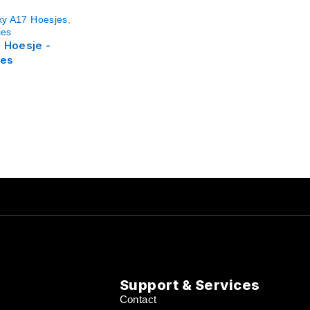
y A17 Hoesjes
,
jes
 Hoesje -
ses
s
Support & Services
Contact