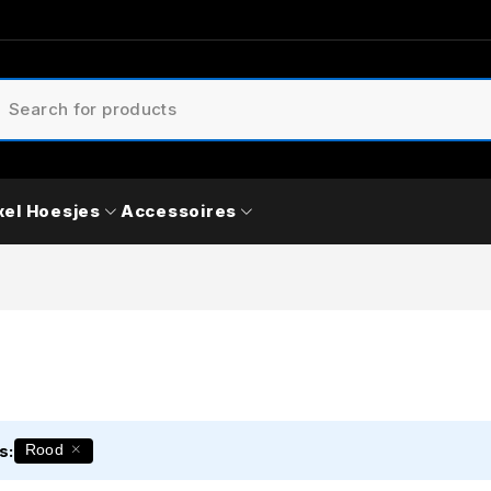
xel Hoesjes
Accessoires
s:
Rood