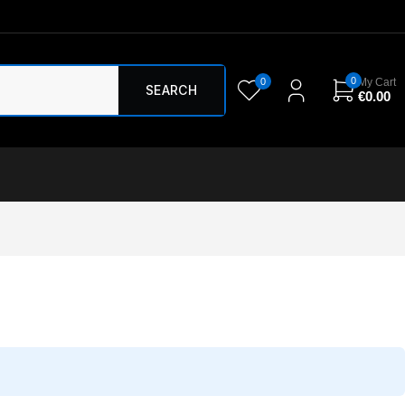
0
0
My Cart
€
0.00