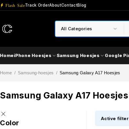
Track Order
About
Contact
Blog
Flash Sale
Home
iPhone Hoesjes
Samsung Hoesjes
Google Pi
Home
/
Samsung-hoesjes
/
Samsung Galaxy A17 Hoesjes
Samsung Galaxy A17 Hoesjes
Active filter
Color