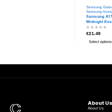
Samsung Galax
Samsung-hoes
Samsung A17
Midnight Ro
UIT 5
€
21.49
Select options
About U
About Us