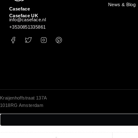
News & Blog
Caseface
Caseface UK
info@caseface.nl
+3530851335861
Kraijenhoffstraat 137A
1018RG Amsterdam