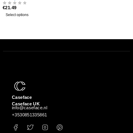
€
21.49
UIT 5
Select options
Caseface
Caseface UK
info@caseface.nl
+3530851335861