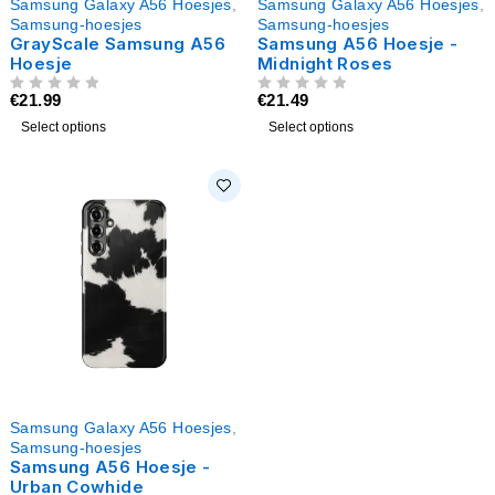
Samsung Galaxy A56 Hoesjes
,
Samsung Galaxy A56 Hoesjes
,
Samsung-hoesjes
Samsung-hoesjes
GrayScale Samsung A56
Samsung A56 Hoesje -
Hoesje
Midnight Roses
€
21.99
€
21.49
UIT 5
UIT 5
Select options
Select options
Samsung Galaxy A56 Hoesjes
,
Samsung-hoesjes
Samsung A56 Hoesje -
Urban Cowhide