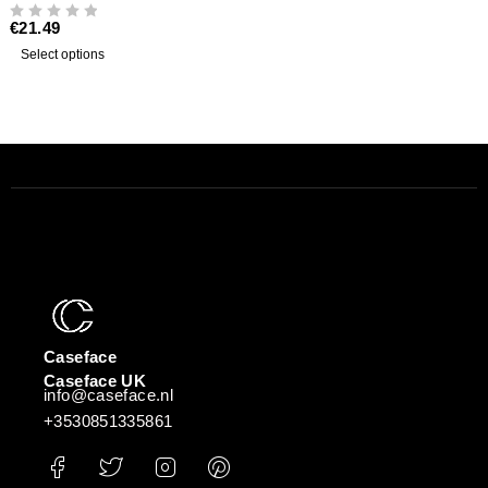
€
21.49
UIT 5
Select options
Caseface
Caseface UK
info@caseface.nl
+3530851335861