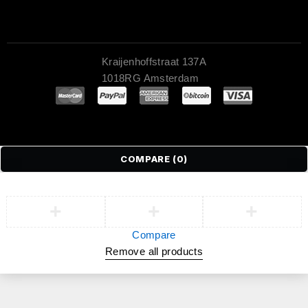
Kraijenhoffstraat 137A
1018RG Amsterdam
COMPARE
(0)
Compare
Remove all products