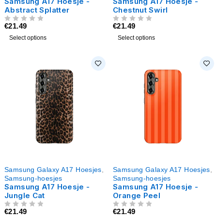
Samsung A17 Hoesje -
Samsung A17 Hoesje -
Abstract Splatter
Chestnut Swirl
€
21.49
€
21.49
UIT 5
UIT 5
Select options
Select options
Samsung Galaxy A17 Hoesjes
,
Samsung Galaxy A17 Hoesjes
,
Samsung-hoesjes
Samsung-hoesjes
Samsung A17 Hoesje -
Samsung A17 Hoesje -
Jungle Cat
Orange Peel
€
21.49
€
21.49
UIT 5
UIT 5