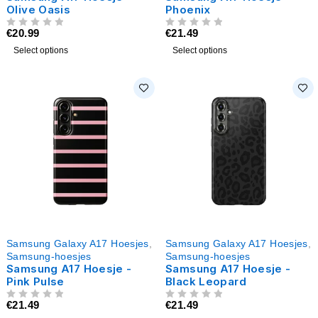
Olive Oasis
Phoenix
€
20.99
€
21.49
UIT 5
UIT 5
Select options
Select options
Samsung Galaxy A17 Hoesjes
,
Samsung Galaxy A17 Hoesjes
,
Samsung-hoesjes
Samsung-hoesjes
Samsung A17 Hoesje -
Samsung A17 Hoesje -
Pink Pulse
Black Leopard
€
21.49
€
21.49
UIT 5
UIT 5