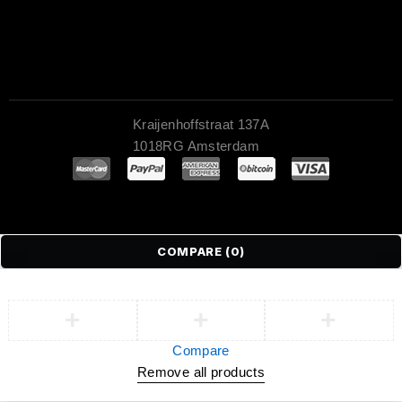
Kraijenhoffstraat 137A
1018RG Amsterdam
COMPARE
(0)
Compare
Remove all products