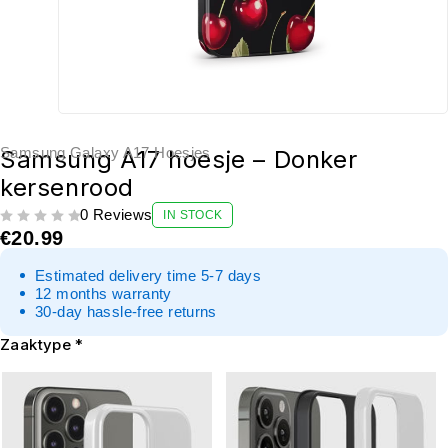
Samsung Galaxy A17 Hoesjes
Samsung A17 hoesje – Donker
kersenrood
0 Reviews
IN STOCK
UIT 5
€
20.99
Estimated delivery time 5-7 days
12 months warranty
30-day hassle-free returns
Zaaktype
*