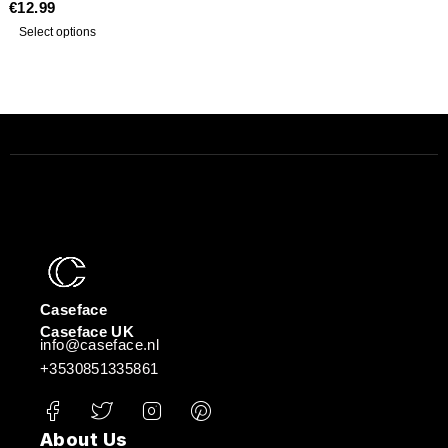
€
12.99
UIT 5
Select options
Caseface
Caseface UK
info@caseface.nl
+3530851335861
About Us