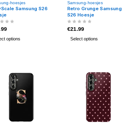
ung-hoesjes
Samsung-hoesjes
yScale Samsung S26
Retro Grunge Samsung
sje
S26 Hoesje
UIT 5
.99
€
21.99
ect options
Select options