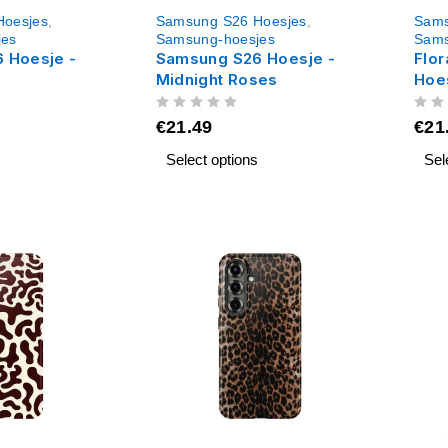
Hoesjes
,
Samsung S26 Hoesjes
,
Sams
jes
Samsung-hoesjes
Sams
 Hoesje -
Samsung S26 Hoesje -
Flor
Midnight Roses
Hoe
UIT 5
UIT 5
€
21.49
€
21
Select options
Sel