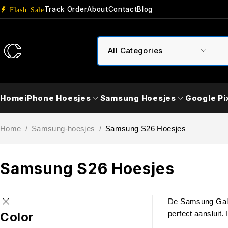
Track Order
About
Contact
Blog
Flash Sale
Home
iPhone Hoesjes
Samsung Hoesjes
Google Pi
Home
/
Samsung-hoesjes
/
Samsung S26 Hoesjes
Samsung S26 Hoesjes
De Samsung Galax
perfect aansluit
Color