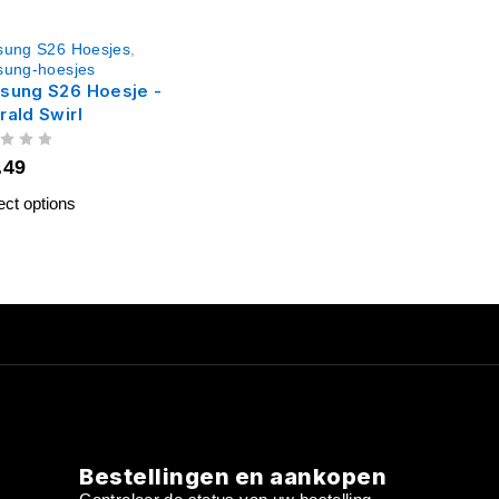
ung S26 Hoesjes
,
ung-hoesjes
sung S26 Hoesje -
ald Swirl
.49
ect options
Bestellingen en aankopen