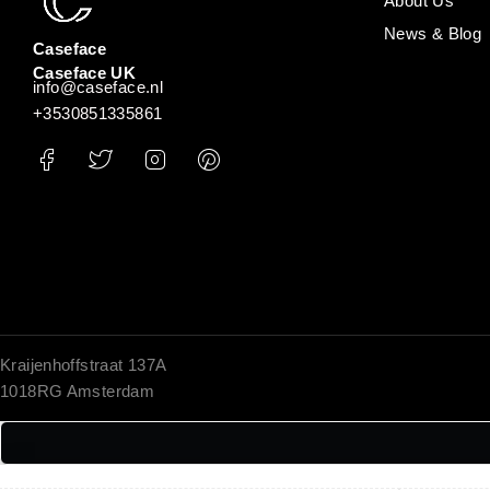
About Us
News & Blog
Caseface
Caseface UK
info@caseface.nl
+3530851335861
Kraijenhoffstraat 137A
1018RG Amsterdam