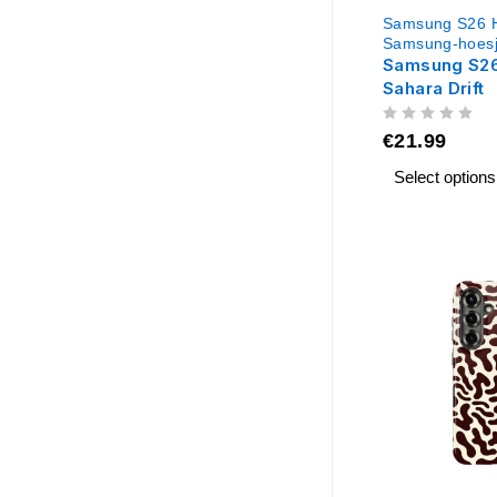
Samsung S26 
Samsung-hoes
Samsung S26
Sahara Drift
UIT 5
€
21.99
Select options