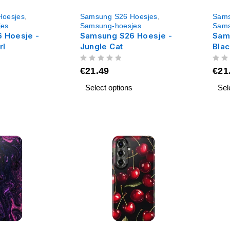
Hoesjes
,
Samsung S26 Hoesjes
,
Sams
jes
Samsung-hoesjes
Sams
 Hoesje -
Samsung S26 Hoesje -
Sam
rl
Jungle Cat
Bla
UIT 5
UIT 5
€
21.49
€
21
Select options
Sel