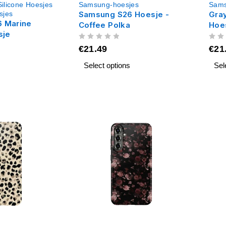
ilicone Hoesjes
Samsung-hoesjes
Sams
sjes
Samsung S26 Hoesje -
Gra
 Marine
Coffee Polka
Hoe
sje
UIT 5
UIT 5
€
21.49
€
21
Select options
Sel