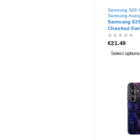
Samsung S26 
Samsung-hoes
Samsung S26
Chestnut Swi
UIT 5
€
21.49
Select options