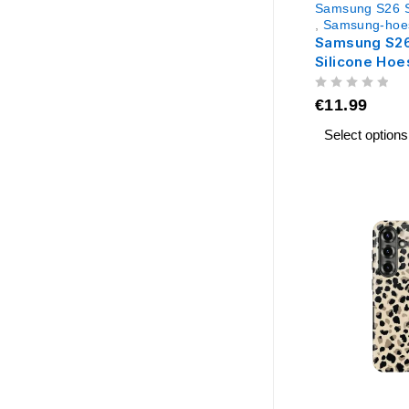
Samsung S26 S
,
Samsung-hoe
Samsung S26
Silicone Hoe
UIT 5
€
11.99
Select options