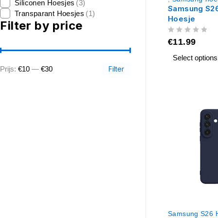
Siliconen Hoesjes
(3)
Samsung S26
Transparant Hoesjes
(1)
Hoesje
Filter by price
UIT 5
€
11.99
Select options
Prijs:
€10
—
€30
Filter
Samsung S26 