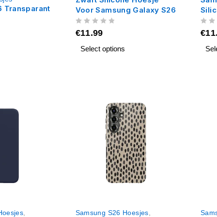
 Transparant
Voor Samsung Galaxy S26
Sili
UIT 5
UIT 5
€
11.99
€
11
Select options
Sel
Hoesjes
,
Samsung S26 Hoesjes
,
Sams