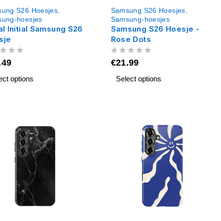
ung S26 Hoesjes
,
Samsung S26 Hoesjes
,
ung-hoesjes
Samsung-hoesjes
al Initial Samsung S26
Samsung S26 Hoesje -
sje
Rose Dots
UIT 5
.49
€
21.99
ect options
Select options