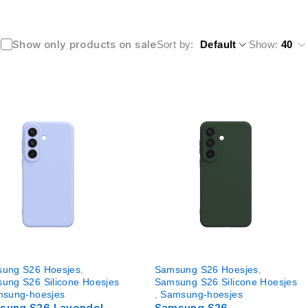
Show only products on sale
Sort by
Default
Show:
40
ung S26 Hoesjes
,
Samsung S26 Hoesjes
,
ung S26 Silicone Hoesjes
Samsung S26 Silicone Hoesjes
sung-hoesjes
,
Samsung-hoesjes
sung S26 Lavendel
Samsung S26