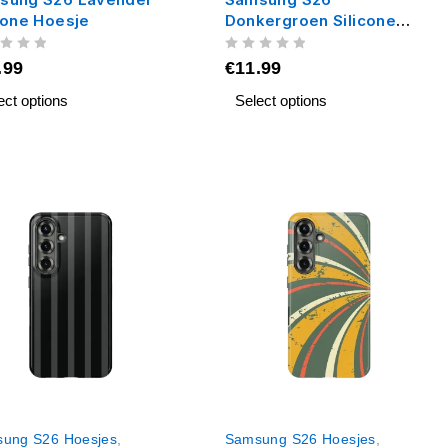
cone Hoesje
Donkergroen Silicone
Hoesje
UIT 5
.99
€
11.99
ect options
Select options
ung S26 Hoesjes
,
Samsung S26 Hoesjes
,