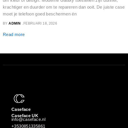
om kleur of design. Moderne Galaxy toestellen zijn dunner,
krachtiger en duurder om te repareren dan ooit. De juiste case
moet je telefoon goed beschermen én
BY
ADMIN
FEBRUARI 18, 2026
Read more
Caseface
Caseface UK
info@caseface.nl
+3530851335861