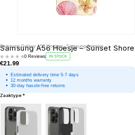
Samsung Galaxy A56 Hoesjes
,
Samsung-hoesjes
Samsung A56 Hoesje – Sunset Shore
0 Reviews
IN STOCK
UIT 5
€
21.99
Estimated delivery time 5-7 days
12 months warranty
30-day hassle-free returns
Zaaktype
*