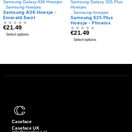
Samsung Galaxy A36 Hoesjes
Samsung Galaxy S25 Plus
,
Samsung-hoesjes
Hoesjes
Samsung A36 Hoesje -
,
Samsung-hoesjes
Emerald Swirl
Samsung S25 Plus
Hoesje - Phoenix
€
21.49
UIT 5
€
21.49
UIT 5
Select options
Select options
Caseface
Caseface UK
info@caseface.nl