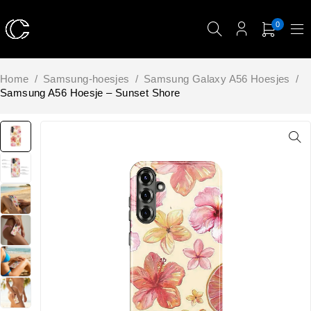
0
Home
/
Samsung-hoesjes
/
Samsung Galaxy A56 Hoesjes
/
Samsung A56 Hoesje – Sunset Shore