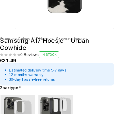
Samsung Galaxy A17 Hoesjes
,
Samsung-hoesjes
Samsung A17 Hoesje – Urban
Cowhide
0 Reviews
IN STOCK
UIT 5
€
21.49
Estimated delivery time 5-7 days
12 months warranty
30-day hassle-free returns
Zaaktype
*