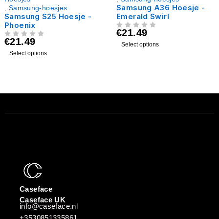
Samsung A36 Hoesje -
,
Samsung-hoesjes
Samsung S25 Hoesje -
Emerald Swirl
Phoenix
€
21.49
UIT 5
€
21.49
UIT 5
Select options
Select options
Caseface
Caseface UK
info@caseface.nl
+3530851335861