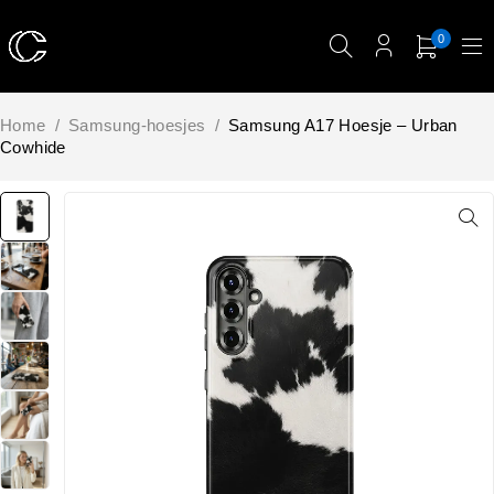
0
Home
/
Samsung-hoesjes
/
Samsung A17 Hoesje – Urban
Cowhide