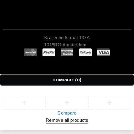
Kraijenhoffstraat 137A
1018RG Amsterdam
COMPARE
(0)
Compare
Remove all products