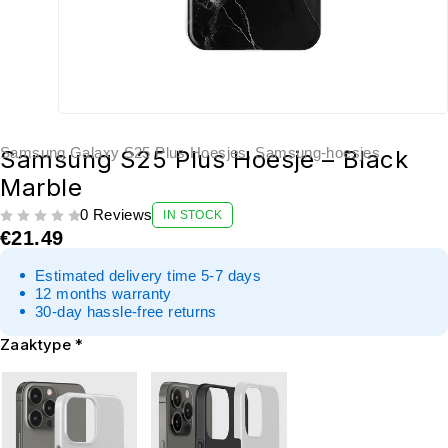
Samsung Galaxy S25 Plus Hoesjes
,
Samsung-hoesjes
Samsung S25 Plus Hoesje – Black
Marble
0 Reviews
IN STOCK
UIT 5
€
21.49
Estimated delivery time 5-7 days
12 months warranty
30-day hassle-free returns
Zaaktype
*