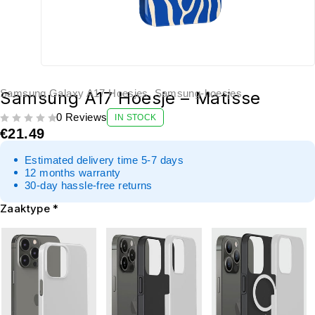
Samsung Galaxy A17 Hoesjes
,
Samsung-hoesjes
Samsung A17 Hoesje – Matisse
0 Reviews
IN STOCK
UIT 5
€
21.49
Estimated delivery time 5-7 days
12 months warranty
30-day hassle-free returns
Zaaktype
*