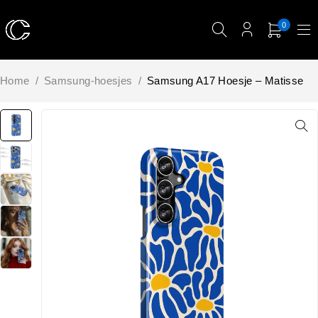
0
Home
/
Samsung-hoesjes
/
Samsung A17 Hoesje – Matisse