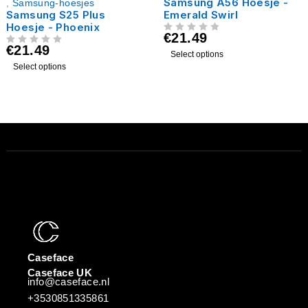
Samsung A56 Hoesje -
,
Samsung-hoesjes
Samsung S25 Plus
Emerald Swirl
Hoesje - Phoenix
€
21.49
UIT 5
€
21.49
UIT 5
Select options
Select options
Caseface
Caseface UK
info@caseface.nl
+3530851335861