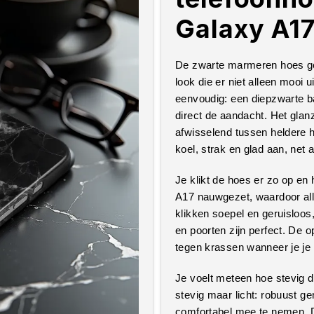
Galaxy A1
De zwarte marmeren hoes ge
look die er niet alleen mooi u
eenvoudig: een diepzwarte ba
direct de aandacht. Het glanz
afwisselend tussen heldere hi
koel, strak en glad aan, net 
Je klikt de hoes er zo op en 
A17 nauwgezet, waardoor alles
klikken soepel en geruisloos
en poorten zijn perfect. De
tegen krassen wanneer je je 
Je voelt meteen hoe stevig d
stevig maar licht: robuust 
comfortabel mee te nemen. D