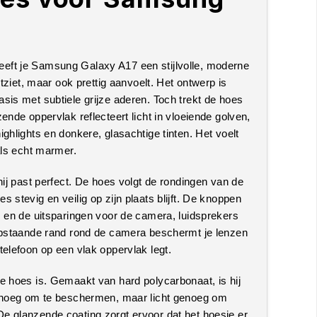
7
eft je Samsung Galaxy A17 een stijlvolle, moderne
itziet, maar ook prettig aanvoelt. Het ontwerp is
sis met subtiele grijze aderen. Toch trekt de hoes
ende oppervlak reflecteert licht in vloeiende golven,
ghlights en donkere, glasachtige tinten. Het voelt
als echt marmer.
hij past perfect. De hoes volgt de rondingen van de
 stevig en veilig op zijn plaats blijft. De knoppen
, en de uitsparingen voor de camera, luidsprekers
 opstaande rand rond de camera beschermt je lenzen
telefoon op een vlak oppervlak legt.
e hoes is. Gemaakt van hard polycarbonaat, is hij
genoeg om te beschermen, maar licht genoeg om
e glanzende coating zorgt ervoor dat het hoesje er