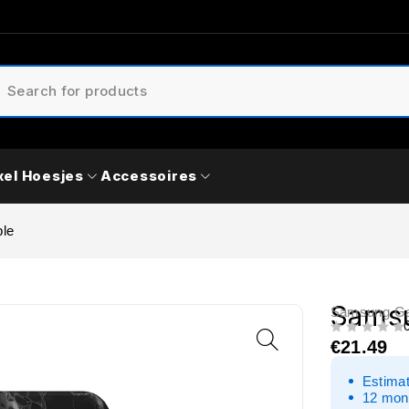
xel Hoesjes
Accessoires
le
Samsu
Samsung Ga
UIT 5
€
21.49
Estimat
12 mon