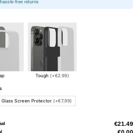
hassle-free returns
ap
Tough
(+€2.99)
s
Glass Screen Protector
(+€7.99)
€21.49
aal
€0.00
al