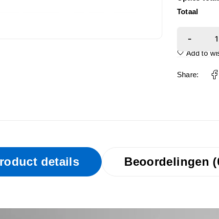
Totaal
Add to wis
Share:
roduct details
Beoordelingen (