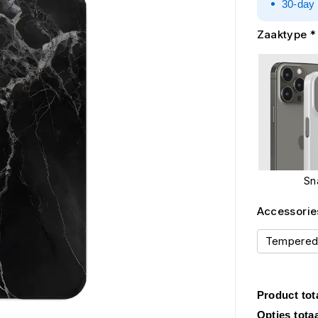
30-day 
Zaaktype
*
Sn
Accessorie
Tempered 
Product tot
Opties tota