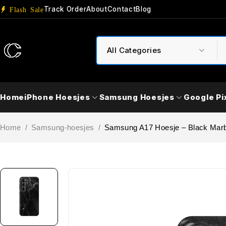
Track Order
About
Contact
Blog
Flash Sale
Home
iPhone Hoesjes
Samsung Hoesjes
Google Pi
Home
/
Samsung-hoesjes
/
Samsung A17 Hoesje – Black Marb