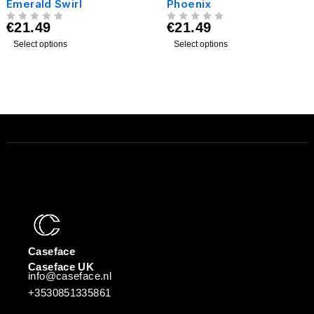
Emerald Swirl
Phoenix
€
21.49
€
21.49
UIT 5
UIT 5
Select options
Select options
Caseface
Caseface UK
info@caseface.nl
+3530851335861