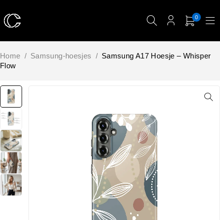
0
Home
/
Samsung-hoesjes
/
Samsung A17 Hoesje – Whisper
Flow