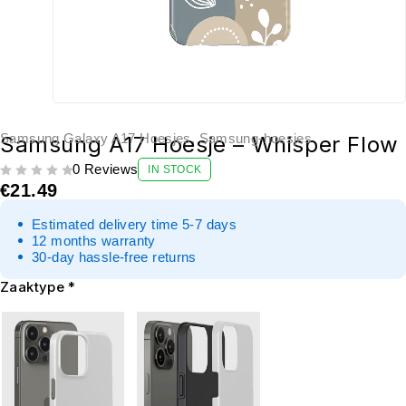
Samsung Galaxy A17 Hoesjes
,
Samsung-hoesjes
Samsung A17 Hoesje – Whisper Flow
0 Reviews
IN STOCK
UIT 5
€
21.49
Estimated delivery time 5-7 days
12 months warranty
30-day hassle-free returns
Zaaktype
*