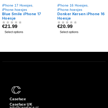
iPhone 17 Hoesjes
,
iPhone 16 Hoesjes
,
iPhone-hoesjes
iPhone-hoesjes
Blue Smile iPhone 17
Donker Kersen iPhone 16
Hoesje
Hoesje
€
21.99
€
20.99
UIT 5
UIT 5
Select options
Select options
Caseface
Caseface UK
info@caseface.nl