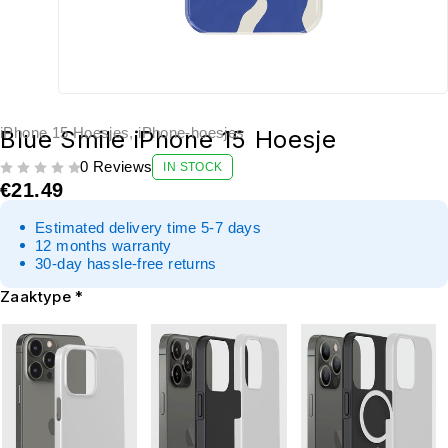
iPhone 15 Hoesjes
,
iPhone-hoesjes
Blue Smile iPhone 15 Hoesje
0 Reviews
IN STOCK
UIT 5
€
21.49
Estimated delivery time 5-7 days
12 months warranty
30-day hassle-free returns
Zaaktype
*