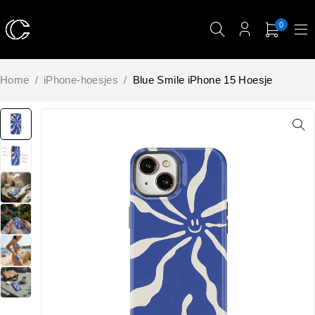
0
Home
/
iPhone-hoesjes
/
Blue Smile iPhone 15 Hoesje