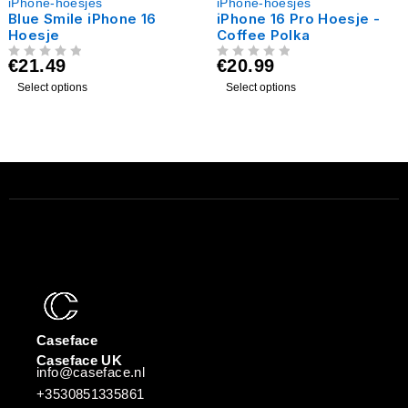
iPhone-hoesjes
iPhone-hoesjes
Blue Smile iPhone 16
iPhone 16 Pro Hoesje -
Hoesje
Coffee Polka
€
21.49
€
20.99
UIT 5
UIT 5
Select options
Select options
Caseface
Caseface UK
info@caseface.nl
+3530851335861