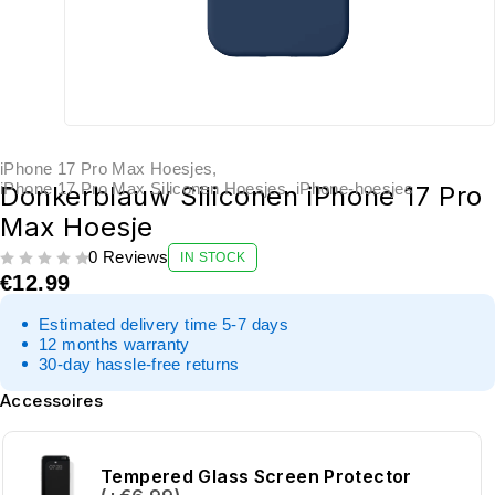
iPhone 17 Pro Max Hoesjes
,
iPhone 17 Pro Max Siliconen Hoesjes
,
iPhone-hoesjes
Donkerblauw Siliconen iPhone 17 Pro
Max Hoesje
0 Reviews
IN STOCK
UIT 5
€
12.99
Estimated delivery time 5-7 days
12 months warranty
30-day hassle-free returns
Accessoires
Tempered Glass Screen Protector