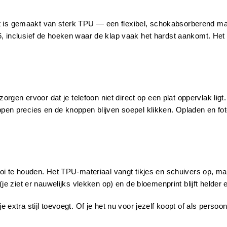
. Het is gemaakt van sterk TPU — een flexibel, schokabsorberend ma
, inclusief de hoeken waar de klap vaak het hardst aankomt. Het is
n ervoor dat je telefoon niet direct op een plat oppervlak ligt. Z
oppen precies en de knoppen blijven soepel klikken. Opladen en f
ooi te houden. Het TPU-materiaal vangt tikjes en schuivers op, ma
(je ziet er nauwelijks vlekken op) en de bloemenprint blijft helder 
e extra stijl toevoegt. Of je het nu voor jezelf koopt of als persoo