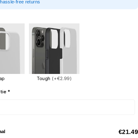
hassle-free returns
ap
Tough
(+€2.99)
tie
*
€21.49
aal