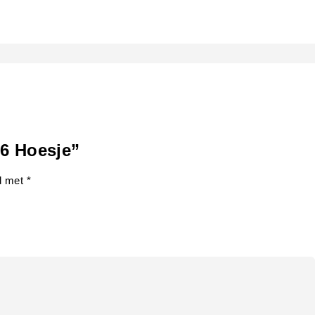
16 Hoesje”
rd met
*