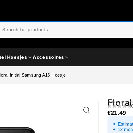
xel Hoesjes
Accessoires
loral Initial Samsung A16 Hoesje
Flora
Samsung Ga
UIT 5
€
21.49
Estimat
12 mon