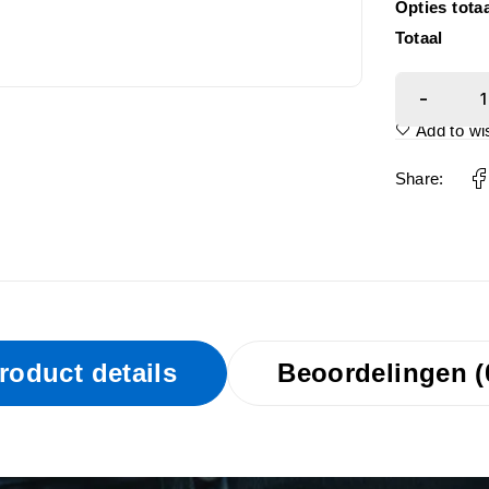
Opties tota
Totaal
Add to wis
Share:
roduct details
Beoordelingen (