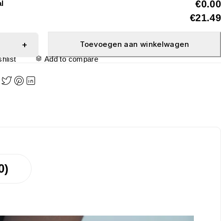
€0.00
al
€21.49
Toevoegen aan winkelwagen
hlist
Add to compare
0)