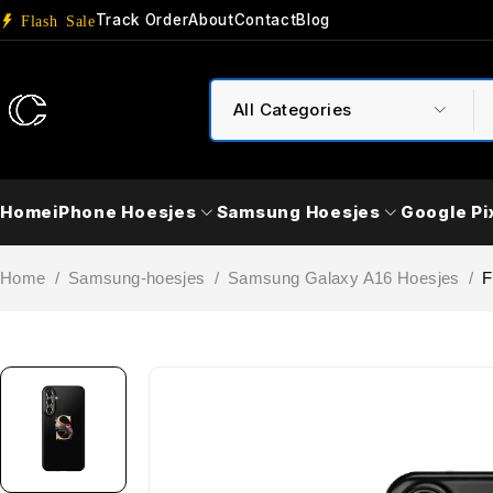
Track Order
About
Contact
Blog
Flash Sale
Home
iPhone Hoesjes
Samsung Hoesjes
Google Pi
Home
/
Samsung-hoesjes
/
Samsung Galaxy A16 Hoesjes
/
F