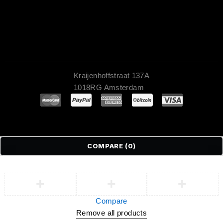
Kraijenhoffstraat 137A
1018RG Amsterdam
COMPARE
(0)
Compare
Remove all products