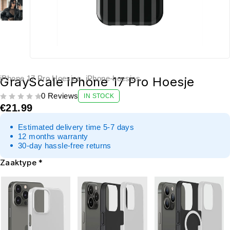
iPhone 17 Pro Hoesjes
,
iPhone-hoesjes
GrayScale iPhone 17 Pro Hoesje
0 Reviews
IN STOCK
UIT 5
€
21.99
Estimated delivery time 5-7 days
12 months warranty
30-day hassle-free returns
Zaaktype
*