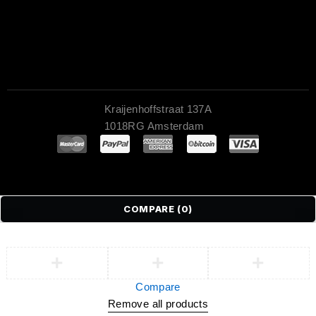
Kraijenhoffstraat 137A
1018RG Amsterdam
COMPARE
(0)
Compare
Remove all products