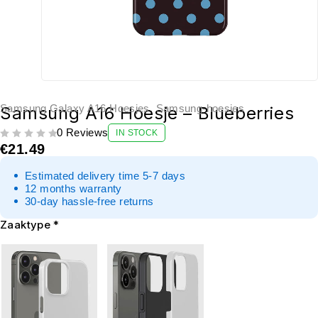
Samsung Galaxy A16 Hoesjes
,
Samsung-hoesjes
Samsung A16 Hoesje – Blueberries
0 Reviews
IN STOCK
UIT 5
€
21.49
Estimated delivery time 5-7 days
12 months warranty
30-day hassle-free returns
Zaaktype
*