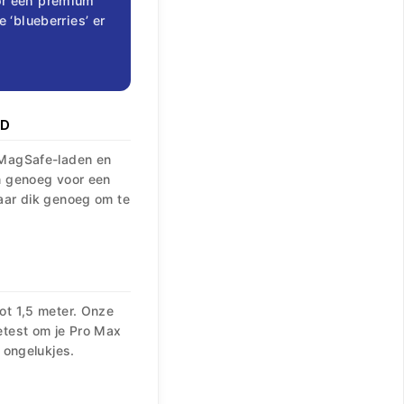
oor een premium
 ‘blueberries’ er
RD
 MagSafe-laden en
n genoeg voor een
aar dik genoeg om te
ot 1,5 meter. Onze
etest om je Pro Max
e ongelukjes.