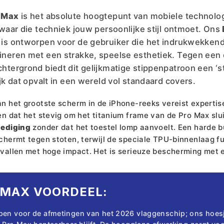
o Max
is het absolute hoogtepunt van mobiele technolog
 waar die techniek jouw persoonlijke stijl ontmoet. Ons
is ontworpen voor de gebruiker die het indrukwekken
neren met een strakke, speelse esthetiek. Tegen een d
htergrond biedt dit gelijkmatige stippenpatroon een ‘s
jk dat opvalt in een wereld vol standaard covers.
 het grootste scherm in de iPhone-reeks vereist expertis
n dat het stevig om het titanium frame van de Pro Max slu
dediging
zonder dat het toestel lomp aanvoelt. Een harde b
hermt tegen stoten, terwijl de speciale TPU-binnenlaag fu
allen met hoge impact. Het is serieuze bescherming met ee
 MAX VOORDEEL:
pen voor de afmetingen van het 2026 vlaggenschip; ons hoesj