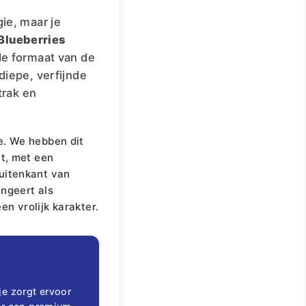
ie, maar je
Blueberries
de formaat van de
iepe, verfijnde
trak en
e. We hebben dit
it, met een
uitenkant van
ngeert als
n vrolijk karakter.
e zorgt ervoor