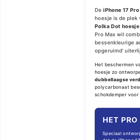
De
iPhone 17 Pr
hoesje is de plek
Polka Dot hoesje
Pro Max wil combi
bessenkleurige ac
opgeruimd’ uiterli
Het beschermen van
hoesje zo ontworpe
dubbellaagse ver
polycarbonaat besc
schokdemper voor v
HET PRO
Speciaal ontwor