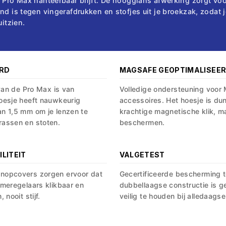
 Pro Max hanteerbaar blijft. De hoogglans afwerking zorgt v
d is tegen vingerafdrukken en stofjes uit je broekzak, zodat je
uitzien.
RD
MAGSAFE GEOPTIMALISEE
 van de Pro Max is van
Volledige ondersteuning voor
oesje heeft nauwkeurig
accessoires. Het hoesje is du
n 1,5 mm om je lenzen te
krachtige magnetische klik, m
assen en stoten.
beschermen.
LITEIT
VALGETEST
nopcovers zorgen ervoor dat
Gecertificeerde bescherming t
meregelaars klikbaar en
dubbellaagse constructie is g
 nooit stijf.
veilig te houden bij alledaags