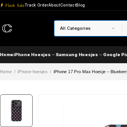
Track Order
About
Contact
Blog
Flash Sale
Home
iPhone Hoesjes
Samsung Hoesjes
Google Pi
Home
/
iPhone-hoesjes
/
iPhone 17 Pro Max Hoesje – Blueberr