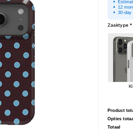
Estimat
12 mon
30-day 
Zaaktype
*
Kl
Product tot
Opties tota
Totaal