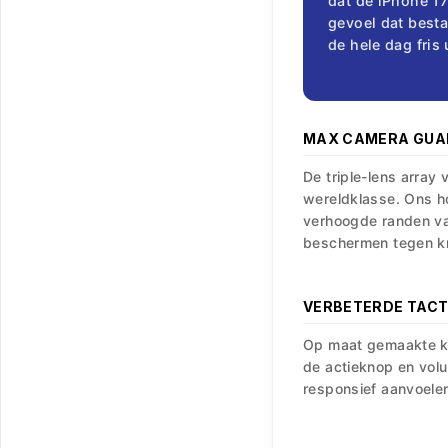
dat de iPhone 17
gevoel dat bestan
de hele dag fris 
MAX CAMERA GUA
De triple-lens array
wereldklasse. Ons h
verhoogde randen va
beschermen tegen kr
VERBETERDE TACTI
Op maat gemaakte k
de actieknop en volu
responsief aanvoelen,