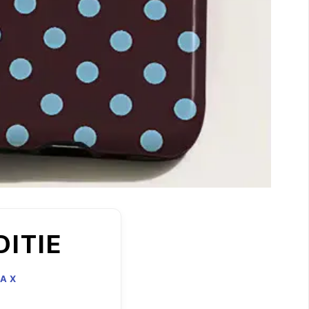
DITIE
MAX