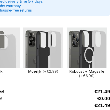
ed delivery time 5-7 days
ths warranty
hassle-free returns
ik
Moeilijk
(+€2.99)
Robuust + Magsafe
(+€6.99)
€21.49
aal
€0.00
al
€21.49