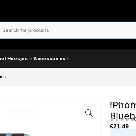
xel Hoesjes
Accessoires
ies
iPhon
iPhone 17 P
Blueb
UIT 5
€
21.49