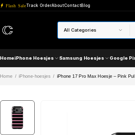
Track Order
About
Contact
Blog
Flash Sale
Home
iPhone Hoesjes
Samsung Hoesjes
Google Pi
Home
/
iPhone-hoesjes
/
iPhone 17 Pro Max Hoesje – Pink Pu