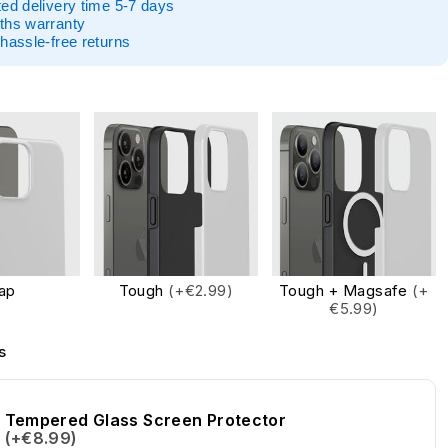
ed delivery time 5-7 days
ths warranty
hassle-free returns
ap
Tough
(+€2.99)
Tough + Magsafe
(+
€5.99)
s
Tempered Glass Screen Protector
(+€8.99)