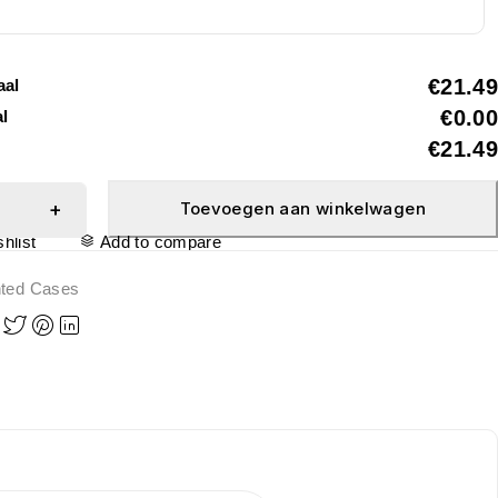
€21.49
aal
€0.00
al
€21.49
Toevoegen aan winkelwagen
hlist
Add to compare
nted Cases