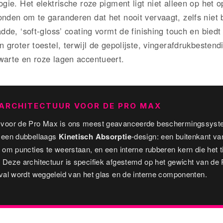
ogie. Het elektrische roze pigment ligt niet alleen op het o
onden om te garanderen dat het nooit vervaagt, zelfs niet 
adde, ‘soft-gloss’ coating vormt de finishing touch en biedt 
n groter toestel, terwijl de gepolijste, vingerafdrukbestend
warte en roze lagen accentueert.
ARCHITECTUUR VOOR DE PRO MAX
voor de Pro Max is ons meest geavanceerde beschermingssystee
 een dubbellaags
Kinetisch Absorptie
-design: een buitenkant v
 om puncties te weerstaan, en een interne rubberen kern die het 
Deze architectuur is specifiek afgestemd op het gewicht van de 
val wordt weggeleid van het glas en de interne componenten.