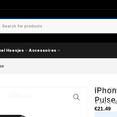
xel Hoesjes
Accessoires
lse
iPhon
iPhone 17 P
Pulse
UIT 5
€
21.49