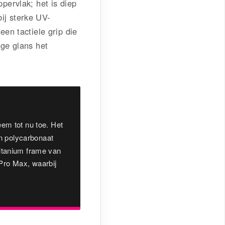
ppervlak; het is diep
bij sterke UV-
een tactiele grip die
ige glans het
m tot nu toe. Het
an polycarbonaat
titanium frame van
Pro Max, waarbij