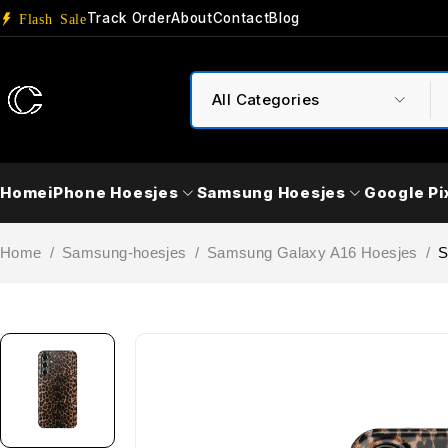
Track Order
About
Contact
Blog
Flash Sale
Home
iPhone Hoesjes
Samsung Hoesjes
Google Pi
Home
/
Samsung-hoesjes
/
Samsung Galaxy A16 Hoesjes
/
S