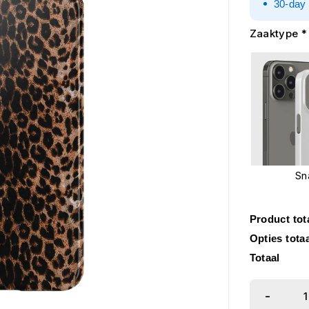
30-day 
Zaaktype
*
Sn
Product tot
Opties tota
Totaal