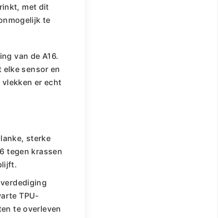
rinkt, met dit
 onmogelijk te
ing van de A16.
t elke sensor en
 vlekken er echt
slanke, sterke
16 tegen krassen
ijft.
 verdediging
warte TPU-
ten te overleven