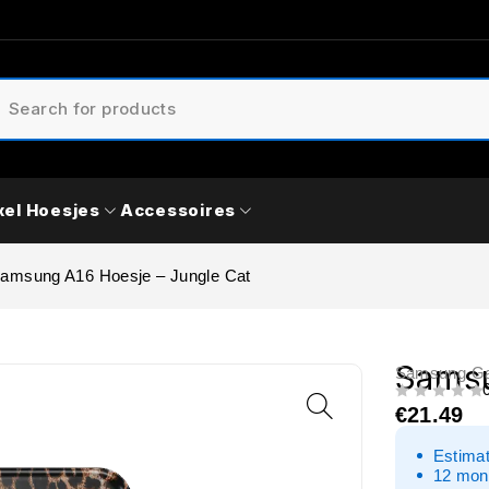
xel Hoesjes
Accessoires
amsung A16 Hoesje – Jungle Cat
Samsu
Samsung Ga
UIT 5
€
21.49
Estimat
12 mon