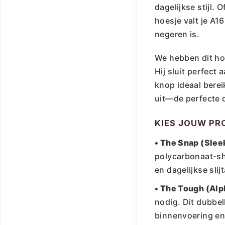
dagelijkse stijl. 
hoesje valt je A1
negeren is.
We hebben dit ho
Hij sluit perfect
knop ideaal berei
uit—de perfecte 
KIES JOUW PR
• The Snap (Slee
polycarbonaat-she
en dagelijkse slij
• The Tough (Alp
nodig. Dit dubbe
binnenvoering en 