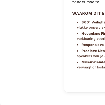
zonder moeite.
WAAROM DIT E
360° Veilighe
vlakke oppervla
Hoogglans Fi
verkleuring voo
Responsieve
Precieze Uit
speakers van je 
Milieuvriendel
vervaagt of losla