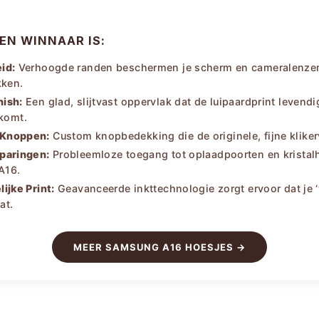
EN WINNAAR IS:
id:
Verhoogde randen beschermen je scherm en cameralenzen
kken.
nish:
Een glad, slijtvast oppervlak dat de luipaardprint levend
rkomt.
 Knoppen:
Custom knopbedekking die de originele, fijne klike
sparingen:
Probleemloze toegang tot oplaadpoorten en kristalhe
A16.
ijke Print:
Geavanceerde inkttechnologie zorgt ervoor dat je ‘
at.
MEER SAMSUNG A16 HOESJES →