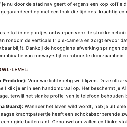
Of je nu door de stad navigeert of ergens een kop koffie d
6 gegarandeerd op met een look die tijdloos, krachtig en
esje tot in de puntjes ontworpen voor de strakke behuiz
 aan rondom de verticale triple-camera en zorgt ervoor da
kbaar blijft. Dankzij de hoogglans afwerking springen de
combinatie van runway-stijl en robuuste duurzaamheid.
OWL-LEVEL:
k Predator):
Voor wie lichtvoetig wil blijven. Deze ultra-
ll klik je er in een handomdraai op. Het beschermt je A
tage, terwijl het slanke profiel van je telefoon behouden bl
ha Guard):
Wanneer het leven wild wordt, heb je ultieme
llaagse krachtpatsertje heeft een schokabsorberende z
een rigide buitenkant. Gebouwd om vallen en flinke sto