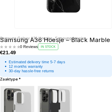
Samsung Galaxy A36 Hoesjes
,
Samsung-hoesjes
Samsung A36 Hoesje – Black Marble
0 Reviews
IN STOCK
UIT 5
€
21.49
Estimated delivery time 5-7 days
12 months warranty
30-day hassle-free returns
Zaaktype
*