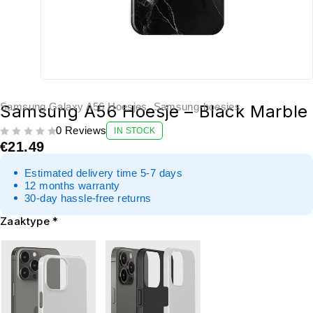
Samsung Galaxy A56 Hoesjes
,
Samsung-hoesjes
Samsung A56 Hoesje – Black Marble
0 Reviews
IN STOCK
UIT 5
€
21.49
Estimated delivery time 5-7 days
12 months warranty
30-day hassle-free returns
Zaaktype
*