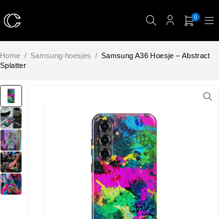
0
Home
/
Samsung-hoesjes
/
Samsung A36 Hoesje – Abstract
Splatter