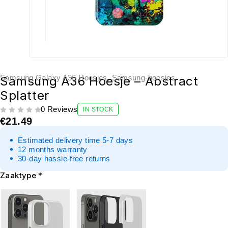
Samsung Galaxy A36 Hoesjes
,
Samsung-hoesjes
Samsung A36 Hoesje – Abstract
Splatter
0 Reviews
IN STOCK
UIT 5
€
21.49
Estimated delivery time 5-7 days
12 months warranty
30-day hassle-free returns
Zaaktype
*