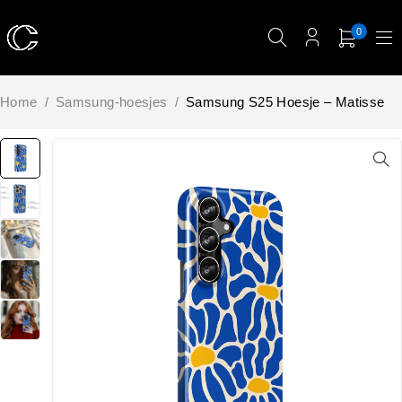
0
Home
/
Samsung-hoesjes
/
Samsung S25 Hoesje – Matisse