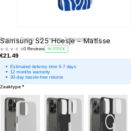
Samsung Galaxy S25 Hoesjes
,
Samsung-hoesjes
Samsung S25 Hoesje – Matisse
0 Reviews
IN STOCK
UIT 5
€
21.49
Estimated delivery time 5-7 days
12 months warranty
30-day hassle-free returns
Zaaktype
*