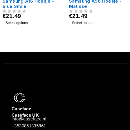
Samsung A16 Hoesje -
Samsung A56 Hoesje -
Blue Smile
Matisse
€
21.49
€
21.49
UIT 5
UIT 5
Select options
Select options
Caseface
Caseface UK
info@caseface.nl
+3530851335861