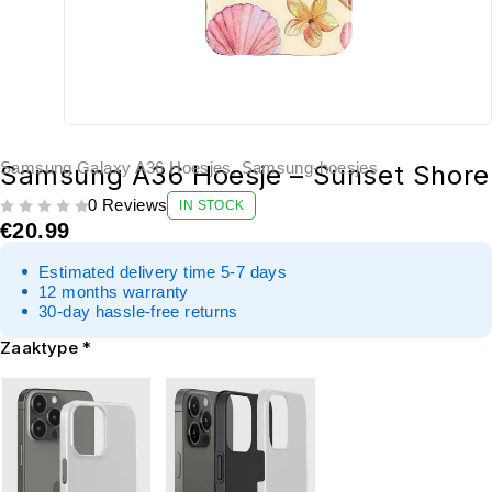
Samsung Galaxy A36 Hoesjes
,
Samsung-hoesjes
Samsung A36 Hoesje – Sunset Shore
0 Reviews
IN STOCK
UIT 5
€
20.99
Estimated delivery time 5-7 days
12 months warranty
30-day hassle-free returns
Zaaktype
*