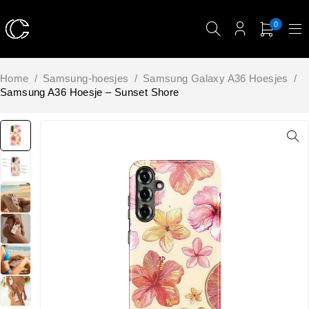
0
Home
/
Samsung-hoesjes
/
Samsung Galaxy A36 Hoesjes
/
Samsung A36 Hoesje – Sunset Shore