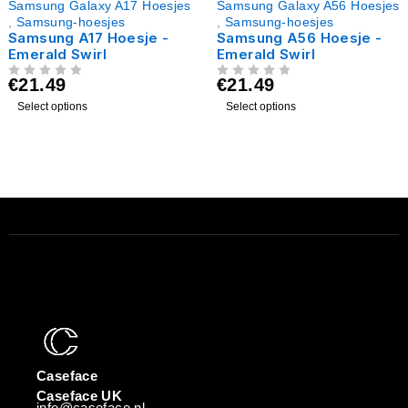
Samsung Galaxy A17 Hoesjes
Samsung Galaxy A56 Hoesjes
,
Samsung-hoesjes
,
Samsung-hoesjes
Samsung A17 Hoesje -
Samsung A56 Hoesje -
Emerald Swirl
Emerald Swirl
€
21.49
€
21.49
UIT 5
UIT 5
Select options
Select options
Caseface
Caseface UK
info@caseface.nl