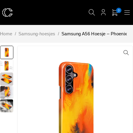
0
Home
/
Samsung-hoesjes
/
Samsung A56 Hoesje – Phoenix