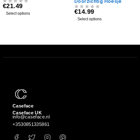
Doorzichtig Hoesje
€
21.49
UIT 5
€
14.99
UIT 5
Select options
Select options
Caseface
Caseface UK
info@caseface.nl
+3530851335861