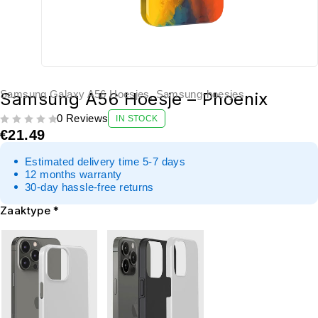
Samsung Galaxy A56 Hoesjes
,
Samsung-hoesjes
Samsung A56 Hoesje – Phoenix
0 Reviews
IN STOCK
UIT 5
€
21.49
Estimated delivery time 5-7 days
12 months warranty
30-day hassle-free returns
Zaaktype
*