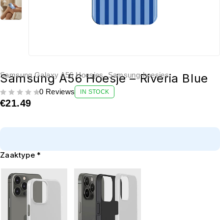
Samsung Galaxy A56 Hoesjes
,
Samsung-hoesjes
Samsung A56 Hoesje – Riveria Blue
0 Reviews
IN STOCK
UIT 5
€
21.49
Zaaktype
*