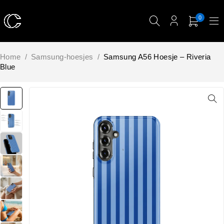
0
Home
/
Samsung-hoesjes
/
Samsung A56 Hoesje – Riveria
Blue