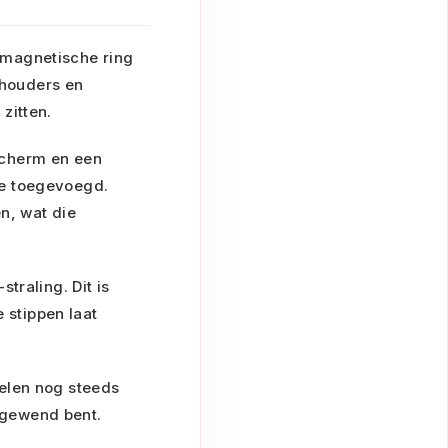
 magnetische ring
ohouders en
 zitten.
scherm en een
de toegevoegd.
n, wat die
traling. Dit is
 stippen laat
elen nog steeds
f gewend bent.