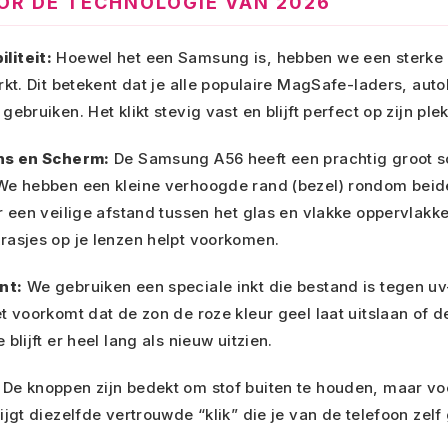
R DE TECHNOLOGIE VAN 2026
liteit:
Hoewel het een Samsung is, hebben we een sterke
rkt. Dit betekent dat je alle populaire MagSafe-laders, aut
ebruiken. Het klikt stevig vast en blijft perfect op zijn plek
ens en Scherm:
De Samsung A56 heeft een prachtig groot 
We hebben een kleine verhoogde rand (bezel) rondom bei
r een veilige afstand tussen het glas en vlakke oppervlakke
rasjes op je lenzen helpt voorkomen.
nt:
We gebruiken een speciale inkt die bestand is tegen uv-s
t voorkomt dat de zon de roze kleur geel laat uitslaan of de
blijft er heel lang als nieuw uitzien.
De knoppen zijn bedekt om stof buiten te houden, maar vo
ijgt diezelfde vertrouwde “klik” die je van de telefoon zel