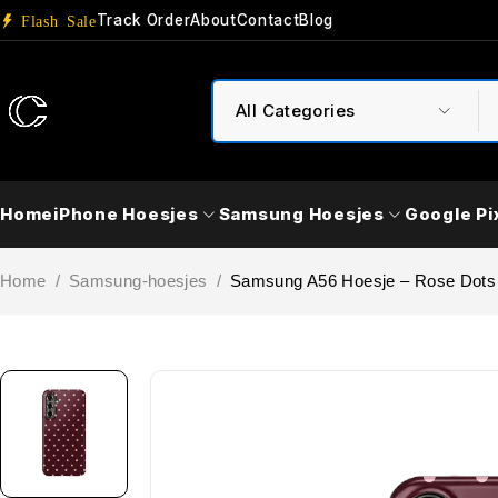
Track Order
About
Contact
Blog
Flash Sale
Home
iPhone Hoesjes
Samsung Hoesjes
Google Pi
Home
/
Samsung-hoesjes
/
Samsung A56 Hoesje – Rose Dots