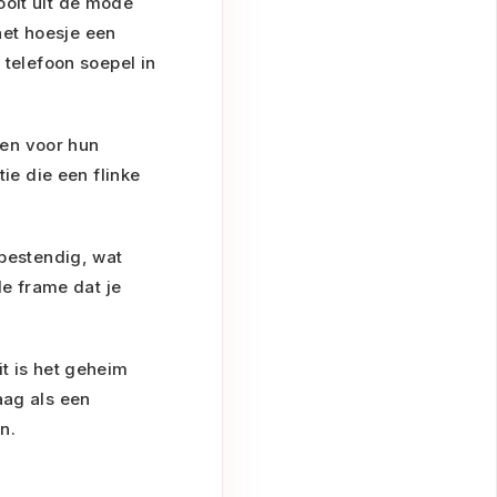
ooit uit de mode
 het hoesje een
 telefoon soepel in
en voor hun
e die een flinke
sbestendig, wat
de frame dat je
it is het geheim
aag als een
n.