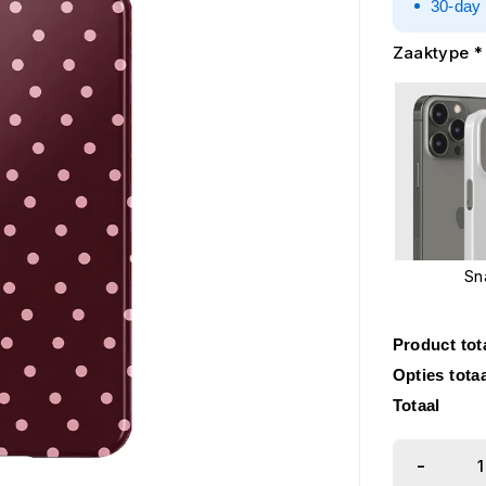
30-day 
Zaaktype
*
Sn
Product tot
Opties tota
Totaal