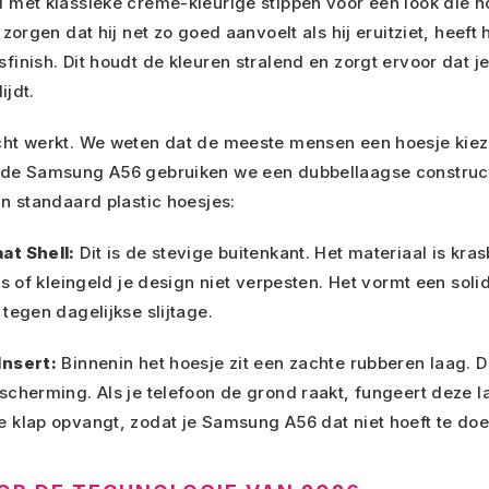
met klassieke crème-kleurige stippen voor een look die n
zorgen dat hij net zo goed aanvoelt als hij eruitziet, heeft
inish. Dit houdt de kleuren stralend en zorgt ervoor dat je
ijdt.
ht werkt. We weten dat de meeste mensen een hoesje kiez
de Samsung A56 gebruiken we een dubbellaagse constructi
n standaard plastic hoesjes:
at Shell:
Dit is de stevige buitenkant. Het materiaal is kra
ls of kleingeld je design niet verpesten. Het vormt een soli
tegen dagelijkse slijtage.
Insert:
Binnenin het hoesje zit een zachte rubberen laag. D
cherming. Als je telefoon de grond raakt, fungeert deze l
 klap opvangt, zodat je Samsung A56 dat niet hoeft te doe