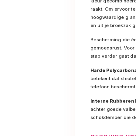
kleur gecombineerd 
raakt. Om ervoor te 
hoogwaardige glansf
en uit je broekzak gl
Bescherming die éc
gemoedsrust. Voor 
stap verder gaat da
Harde Polycarbona
betekent dat sleute
telefoon beschermt 
Interne Rubberen 
achter goede valbes
schokdemper die de