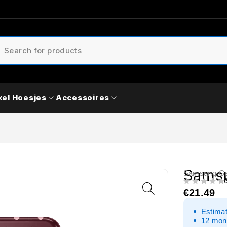
xel Hoesjes
Accessoires
Samsu
Samsung Ga
UIT 5
€
21.49
Estimat
12 mon