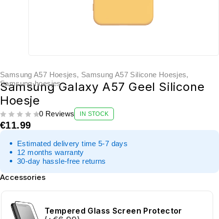
Samsung A57 Hoesjes
,
Samsung A57 Silicone Hoesjes
,
Samsung-hoesjes
Samsung Galaxy A57 Geel Silicone
Hoesje
0 Reviews
IN STOCK
UIT 5
€
11.99
Estimated delivery time 5-7 days
12 months warranty
30-day hassle-free returns
Accessories
Tempered Glass Screen Protector