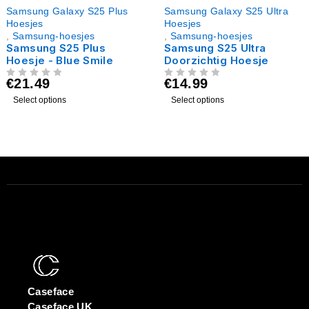
Samsung Galaxy S25 Plus
Samsung Galaxy S25 Ultra
Hoesjes
Hoesjes
,
Samsung-hoesjes
,
Samsung-hoesjes
Samsung S25 Plus
Samsung S25 Ultra
Hoesje - Blue Smile
Doorzichtig Hoesje
€
21.49
€
14.99
UIT 5
UIT 5
Select options
Select options
Caseface
Caseface UK