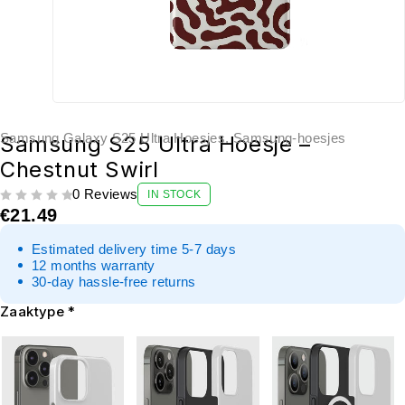
Samsung Galaxy S25 Ultra Hoesjes
,
Samsung-hoesjes
Samsung S25 Ultra Hoesje –
Chestnut Swirl
0 Reviews
IN STOCK
UIT 5
€
21.49
Estimated delivery time 5-7 days
12 months warranty
30-day hassle-free returns
Zaaktype
*