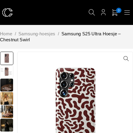
0
Home
/
Samsung-hoesjes
/
Samsung S25 Ultra Hoesje –
Chestnut Swirl