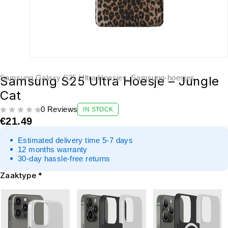
Samsung Galaxy S25 Ultra Hoesjes
,
Samsung-hoesjes
Samsung S25 Ultra Hoesje – Jungle
Cat
0 Reviews
IN STOCK
UIT 5
€
21.49
Estimated delivery time 5-7 days
12 months warranty
30-day hassle-free returns
Zaaktype
*