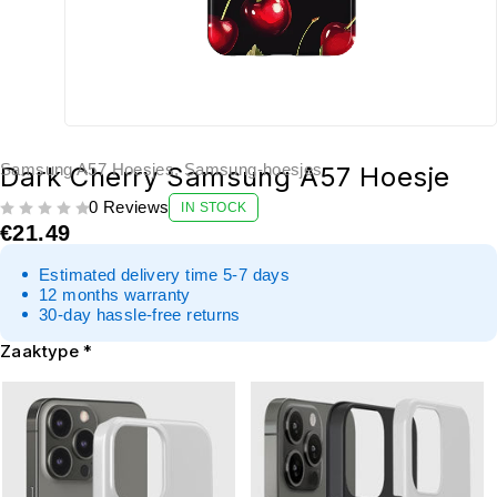
Samsung A57 Hoesjes
,
Samsung-hoesjes
Dark Cherry Samsung A57 Hoesje
0 Reviews
IN STOCK
UIT 5
€
21.49
Estimated delivery time 5-7 days
12 months warranty
30-day hassle-free returns
Zaaktype
*