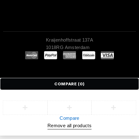
Kraijenhoffstraat 137A
1018RG Amsterdam
COMPARE
(0)
Compare
Remove all products