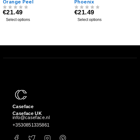
Orange Peel
Phoenix
€
21.49
€
21.49
UIT 5
UIT 5
Select options
Select options
Caseface
Caseface UK
info@caseface.nl
+3530851335861