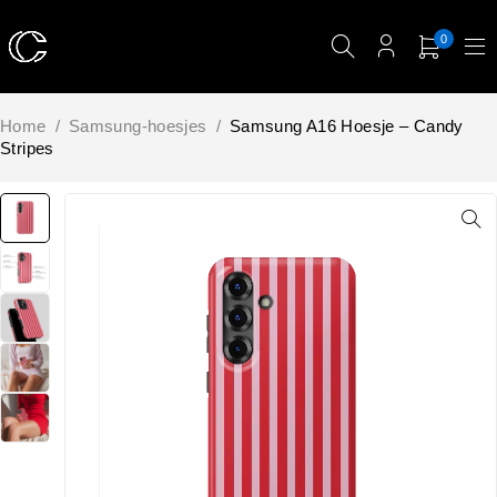
0
Home
/
Samsung-hoesjes
/
Samsung A16 Hoesje – Candy
Stripes