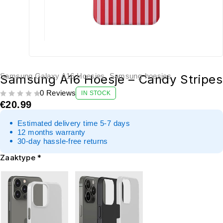
Samsung Galaxy A16 Hoesjes
,
Samsung-hoesjes
Samsung A16 Hoesje – Candy Stripes
0 Reviews
IN STOCK
UIT 5
€
20.99
Estimated delivery time 5-7 days
12 months warranty
30-day hassle-free returns
Zaaktype
*