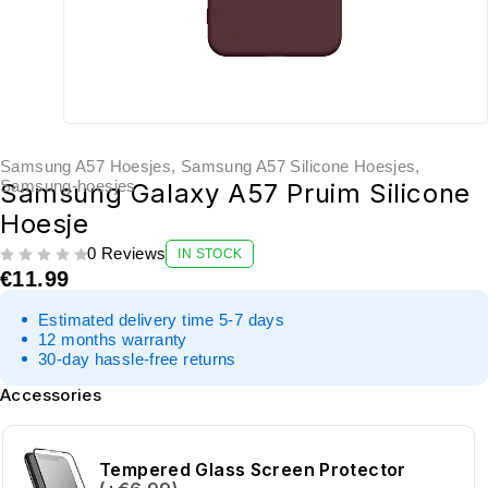
Samsung A57 Hoesjes
,
Samsung A57 Silicone Hoesjes
,
Samsung-hoesjes
Samsung Galaxy A57 Pruim Silicone
Hoesje
0 Reviews
IN STOCK
UIT 5
€
11.99
Estimated delivery time 5-7 days
12 months warranty
30-day hassle-free returns
Accessories
Tempered Glass Screen Protector