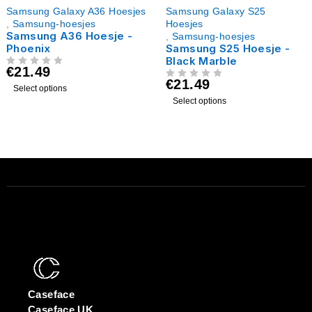
Samsung Galaxy A36 Hoesjes
Samsung Galaxy S25
,
Samsung-hoesjes
Hoesjes
Samsung A36 Hoesje -
,
Samsung-hoesjes
Phoenix
Samsung S25 Hoesje -
Black Marble
€
21.49
UIT 5
€
21.49
UIT 5
Select options
Select options
Caseface
Caseface UK